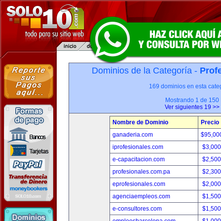
Dominios de la Categoría -
Prof
169 dominios en esta categ
Mostrando 1 de 150
Ver siguientes 19 >>
Nombre de Dominio
Precio
ganaderia.com
$95,00
iprofesionales.com
$3,00
e-capacitacion.com
$2,50
profesionales.com.pa
$2,30
eprofesionales.com
$2,00
agenciaempleos.com
$1,50
e-consultores.com
$1,50