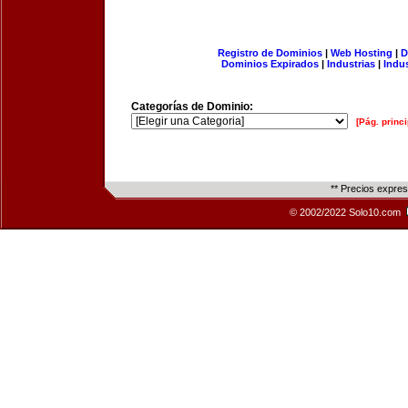
Registro de Dominios
|
Web Hosting
|
D
Dominios Expirados
|
Industrias
|
Indu
Categorías de Dominio:
[Pág. princi
** Precios expre
© 2002/2022 Solo10.com