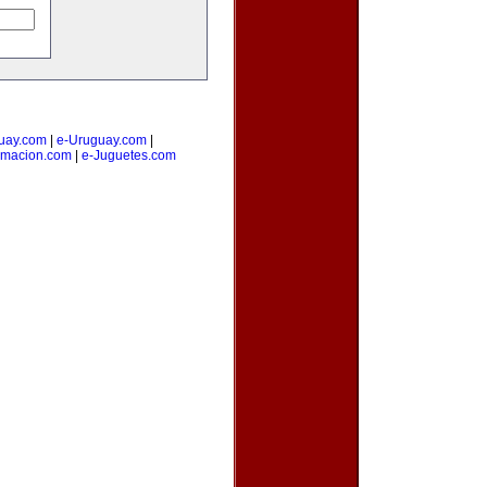
uay.com
|
e-Uruguay.com
|
amacion.com
|
e-Juguetes.com