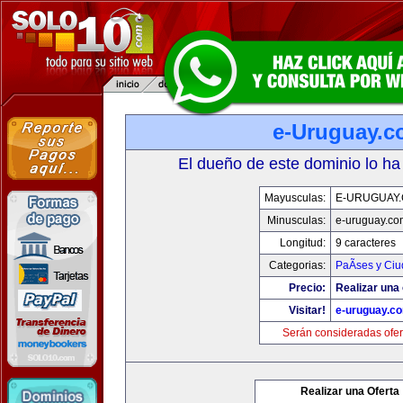
e-Uruguay.
El dueño de este dominio lo ha
Mayusculas:
E-URUGUAY
Minusculas:
e-uruguay.co
Longitud:
9 caracteres
Categorias:
PaÃ­ses y Ci
Precio:
Realizar una 
Visitar!
e-uruguay.c
Serán consideradas ofer
Realizar una Oferta