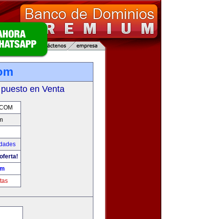
com
 puesto en Venta
.COM
m
udades
oferta!
om
tas