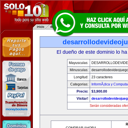
desarrollodevideoj
El dueño de este dominio lo ha
Mayusculas:
DESARROLLODEVID
Minusculas:
desarrollodevideojueg
Longitud:
23 caracteres
Categorias:
InformÃ¡tica y Computa
Precio:
$3,900.00
Visitar!
desarrollodevideojue
Serán consideradas ofer
R