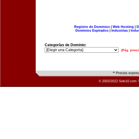
Registro de Dominios
|
Web Hosting
|
D
Dominios Expirados
|
Industrias
|
Indu
Categorías de Dominio:
[Pág. princi
** Precios expre
© 2002/2022 Solo10.com