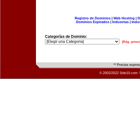
Registro de Dominios
|
Web Hosting
|
D
Dominios Expirados
|
Industrias
|
Indu
Categorías de Dominio:
[Pág. princi
** Precios expre
© 2002/2022 Solo10.com