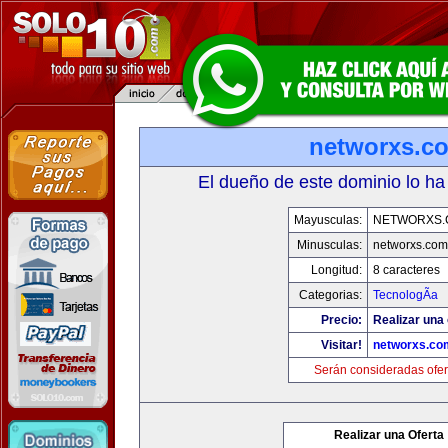
networxs.c
El dueño de este dominio lo ha
Mayusculas:
NETWORXS.
Minusculas:
networxs.com
Longitud:
8 caracteres
Categorias:
TecnologÃ­a
Precio:
Realizar una 
Visitar!
networxs.co
Serán consideradas ofer
Realizar una Oferta