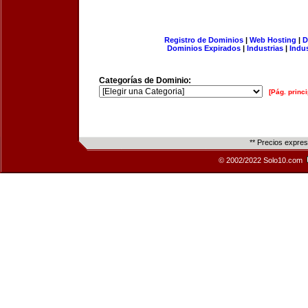
Registro de Dominios
|
Web Hosting
|
D
Dominios Expirados
|
Industrias
|
Indu
Categorías de Dominio:
[Pág. princi
** Precios expre
© 2002/2022 Solo10.com