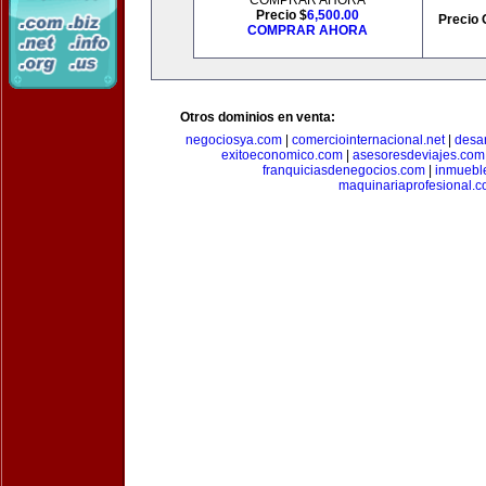
COMPRAR AHORA
Precio $
6,500.00
Precio 
COMPRAR AHORA
Otros dominios en venta:
negociosya.com
|
comerciointernacional.net
|
desar
exitoeconomico.com
|
asesoresdeviajes.com
franquiciasdenegocios.com
|
inmuebl
maquinariaprofesional.