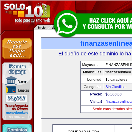
finanzasenline
El dueño de este dominio lo ha
Mayusculas:
FINANZASENLI
Minusculas:
finanzasenlinea
Longitud:
15 caracteres
Categorias:
Sin Clasificar
Precio:
$6,500.00
Visitar!
finanzasenline
Serán consideradas ofer
R