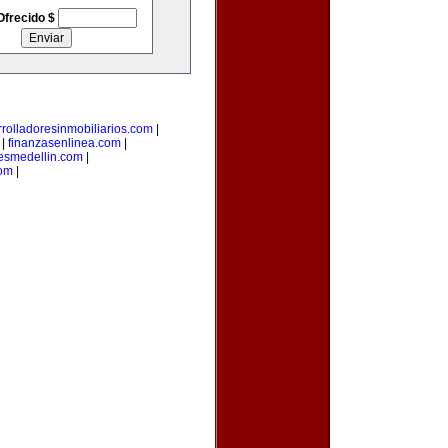
Ofrecido $
rolladoresinmobiliarios.com
|
|
finanzasenlinea.com
|
esmedellin.com
|
com
|