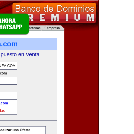
a.com
 puesto en Venta
NEA.COM
.com
a.com
tas
ealizar una Oferta