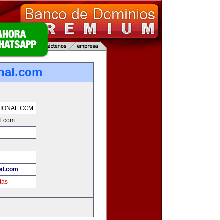
nal.com
IONAL.COM
al.com
al.com
tas