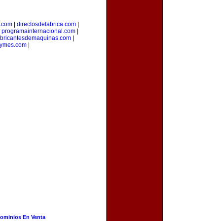
l.com
|
directosdefabrica.com
|
|
programainternacional.com
|
abricantesdemaquinas.com
|
ymes.com
|
ominios En Venta