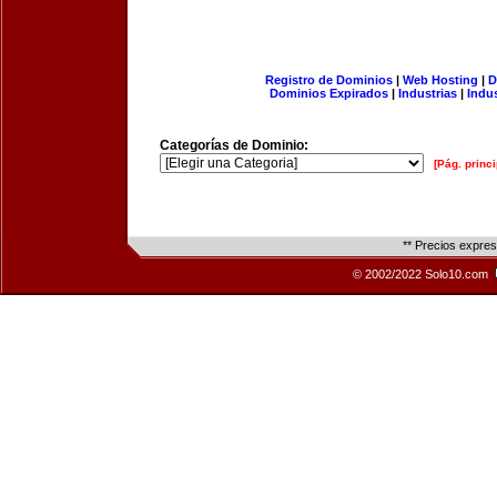
Registro de Dominios
|
Web Hosting
|
D
Dominios Expirados
|
Industrias
|
Indu
Categorías de Dominio:
[Pág. princi
** Precios expre
© 2002/2022 Solo10.com