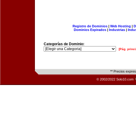
Registro de Dominios
|
Web Hosting
|
D
Dominios Expirados
|
Industrias
|
Indu
Categorías de Dominio:
[Pág. princi
** Precios expre
© 2002/2022 Solo10.com