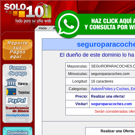
seguroparacoch
El dueño de este dominio lo ha
Mayusculas:
SEGUROPARACOCHES.
Minusculas:
seguroparacoches.com
Longitud:
16 caracteres
Categorias:
AutomÃ³viles y Coches
,
Em
Precio:
Realizar una oferta!
Visitar!
seguroparacoches.com
Serán consideradas ofer
Realizar una Oferta