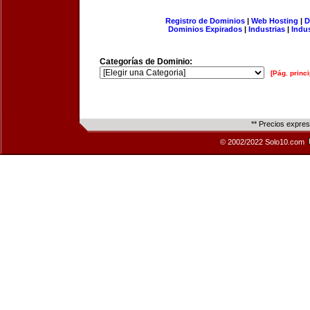
Registro de Dominios
|
Web Hosting
|
D
Dominios Expirados
|
Industrias
|
Indu
Categorías de Dominio:
[Pág. princi
** Precios expre
© 2002/2022 Solo10.com