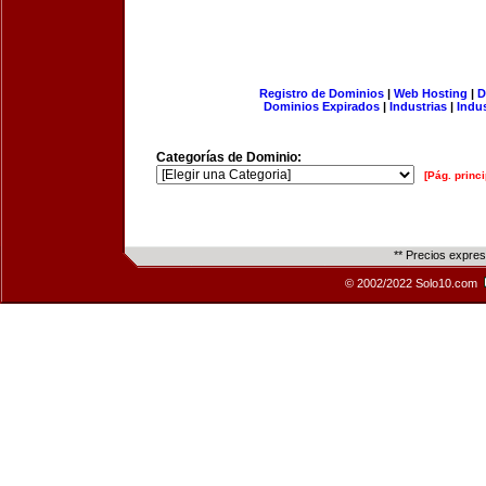
Registro de Dominios
|
Web Hosting
|
D
Dominios Expirados
|
Industrias
|
Indu
Categorías de Dominio:
[Pág. princi
** Precios expre
© 2002/2022 Solo10.com