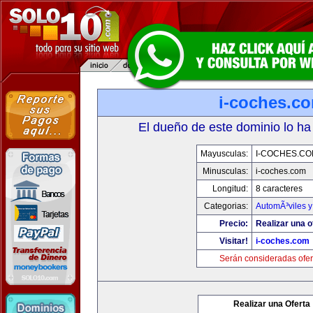
i-coches.c
El dueño de este dominio lo ha
Mayusculas:
I-COCHES.CO
Minusculas:
i-coches.com
Longitud:
8 caracteres
Categorias:
AutomÃ³viles 
Precio:
Realizar una o
Visitar!
i-coches.com
Serán consideradas ofer
Realizar una Oferta