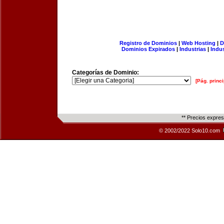
Registro de Dominios
|
Web Hosting
|
D
Dominios Expirados
|
Industrias
|
Indu
Categorías de Dominio:
[Pág. princi
** Precios expre
© 2002/2022 Solo10.com