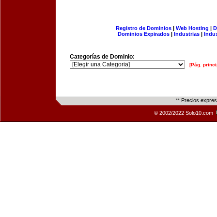
Registro de Dominios
|
Web Hosting
|
D
Dominios Expirados
|
Industrias
|
Indu
Categorías de Dominio:
[Pág. princi
** Precios expre
© 2002/2022 Solo10.com