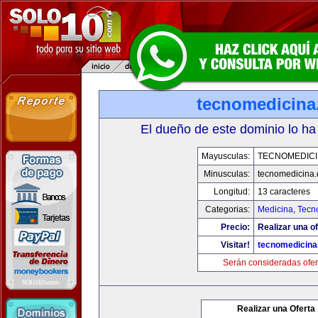
tecnomedicin
El dueño de este dominio lo ha
Mayusculas:
TECNOMEDICI
Minusculas:
tecnomedicina
Longitud:
13 caracteres
Categorias:
Medicina
,
Tecn
Precio:
Realizar una of
Visitar!
tecnomedicin
Serán consideradas ofer
Realizar una Oferta