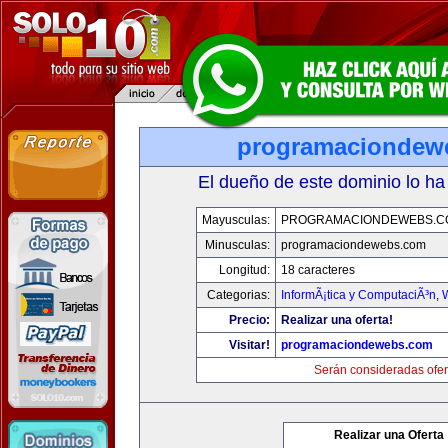
programaciondew
El dueño de este dominio lo ha
Mayusculas:
PROGRAMACIONDEWEBS.C
Minusculas:
programaciondewebs.com
Longitud:
18 caracteres
Categorias:
InformÃ¡tica y ComputaciÃ³n
,
Precio:
Realizar una oferta!
Visitar!
programaciondewebs.com
Serán consideradas ofer
Realizar una Oferta