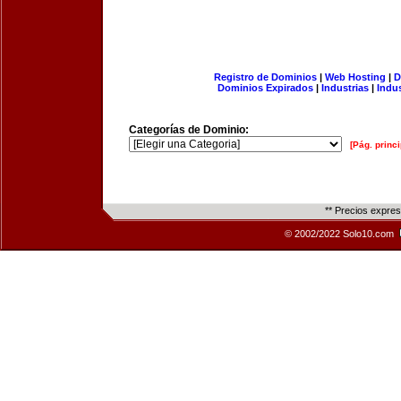
Registro de Dominios
|
Web Hosting
|
D
Dominios Expirados
|
Industrias
|
Indu
Categorías de Dominio:
[Pág. princi
** Precios expre
© 2002/2022 Solo10.com