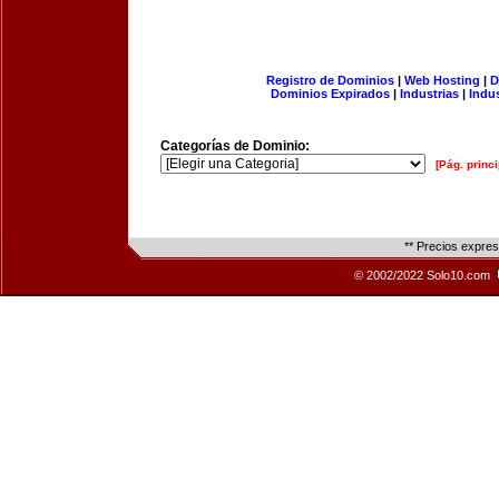
Registro de Dominios
|
Web Hosting
|
D
Dominios Expirados
|
Industrias
|
Indu
Categorías de Dominio:
[Pág. princi
** Precios expre
© 2002/2022 Solo10.com