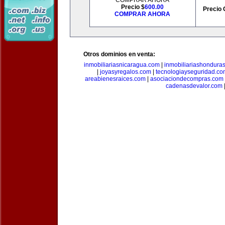
COMPRAR AHORA
Precio $
600.00
Precio 
COMPRAR AHORA
Otros dominios en venta:
inmobiliariasnicaragua.com
|
inmobiliariashondura
|
joyasyregalos.com
|
tecnologiayseguridad.co
areabienesraices.com
|
asociaciondecompras.com
cadenasdevalor.com