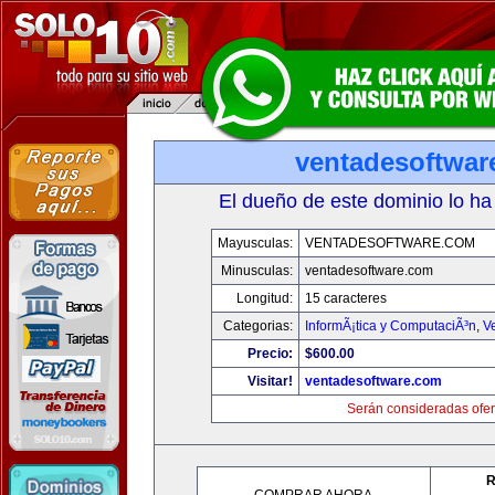
ventadesoftwar
El dueño de este dominio lo ha
Mayusculas:
VENTADESOFTWARE.COM
Minusculas:
ventadesoftware.com
Longitud:
15 caracteres
Categorias:
InformÃ¡tica y ComputaciÃ³n
,
V
Precio:
$600.00
Visitar!
ventadesoftware.com
Serán consideradas ofer
R