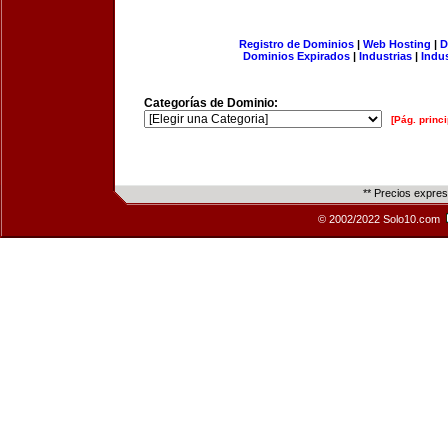
Registro de Dominios
|
Web Hosting
|
D
Dominios Expirados
|
Industrias
|
Indu
Categorías de Dominio:
[Pág. princi
** Precios expre
© 2002/2022 Solo10.com