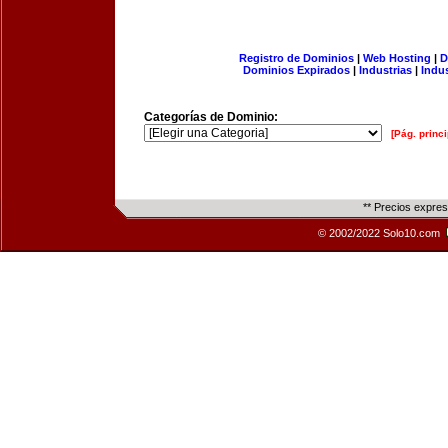
Registro de Dominios
|
Web Hosting
|
D
Dominios Expirados
|
Industrias
|
Indu
Categorías de Dominio:
[Pág. princi
** Precios expre
© 2002/2022 Solo10.com