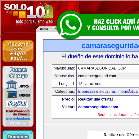
camarasegurid
El dueño de este dominio lo ha
Mayusculas:
CAMARASEGURIDAD.COM
Minusculas:
camaraseguridad.com
Longitud:
15 caracteres
Categorias:
Empresas e Industrias
,
InformÃ¡tica
Precio:
Realizar una oferta!
Visitar!
camaraseguridad.com
Serán consideradas ofer
Realizar una Oferta