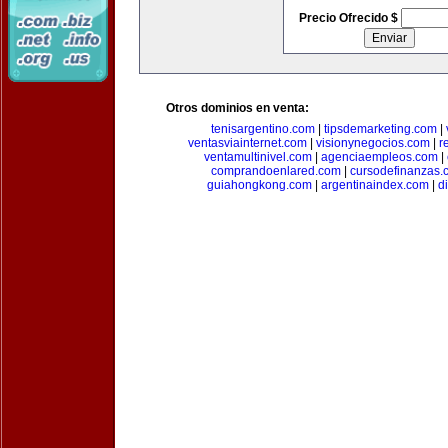
Precio Ofrecido $
Otros dominios en venta:
tenisargentino.com
|
tipsdemarketing.com
|
ventasviainternet.com
|
visionynegocios.com
|
r
ventamultinivel.com
|
agenciaempleos.com
|
comprandoenlared.com
|
cursodefinanzas.
guiahongkong.com
|
argentinaindex.com
|
d