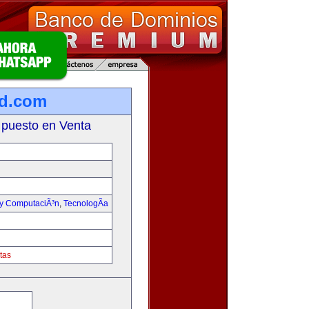
ad.com
 puesto en Venta
 y ComputaciÃ³n
,
TecnologÃ­a
tas