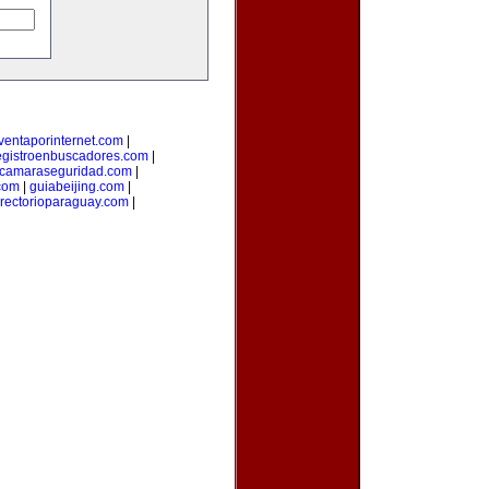
ventaporinternet.com
|
egistroenbuscadores.com
|
camaraseguridad.com
|
com
|
guiabeijing.com
|
irectorioparaguay.com
|