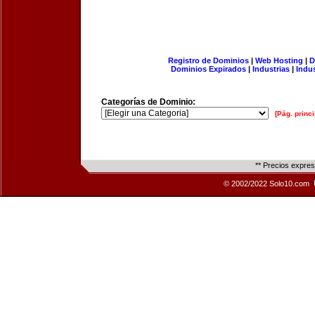
Registro de Dominios
|
Web Hosting
|
D
Dominios Expirados
|
Industrias
|
Indu
Categorías de Dominio:
[Pág. princi
** Precios expre
© 2002/2022 Solo10.com