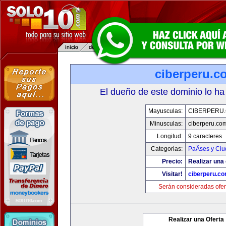
ciberperu.c
El dueño de este dominio lo ha
Mayusculas:
CIBERPERU
Minusculas:
ciberperu.co
Longitud:
9 caracteres
Categorias:
PaÃ­ses y Ci
Precio:
Realizar una 
Visitar!
ciberperu.c
Serán consideradas ofer
Realizar una Oferta