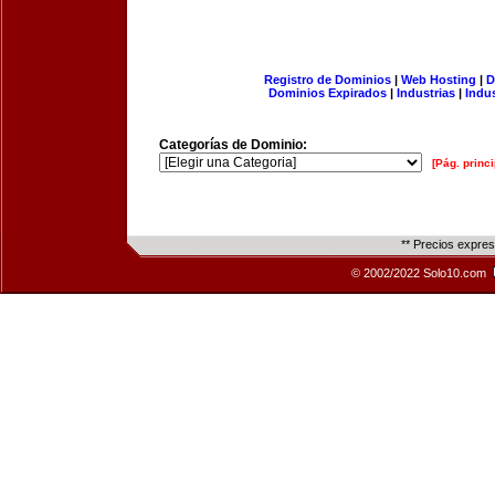
Registro de Dominios
|
Web Hosting
|
D
Dominios Expirados
|
Industrias
|
Indu
Categorías de Dominio:
[Pág. princi
** Precios expre
© 2002/2022 Solo10.com