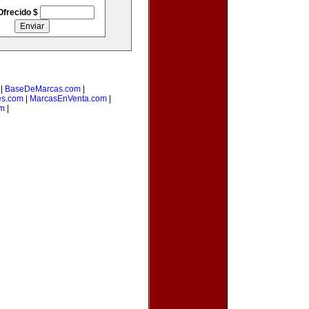
Ofrecido $
|
BaseDeMarcas.com
|
es.com
|
MarcasEnVenta.com
|
om
|