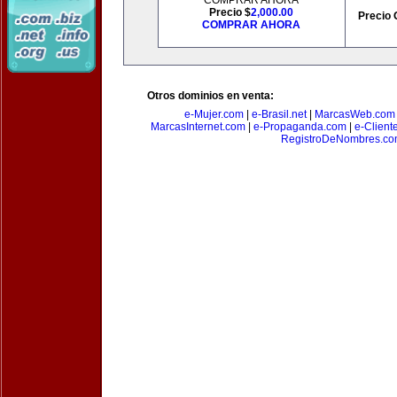
COMPRAR AHORA
Precio $
2,000.00
Precio 
COMPRAR AHORA
Otros dominios en venta:
e-Mujer.com
|
e-Brasil.net
|
MarcasWeb.com
MarcasInternet.com
|
e-Propaganda.com
|
e-Client
RegistroDeNombres.c