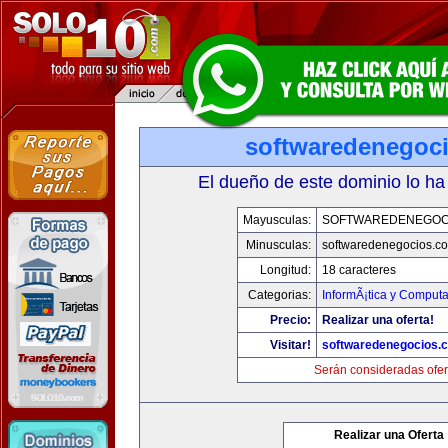
softwaredenegoc
El dueño de este dominio lo ha
Mayusculas:
SOFTWAREDENEGOC
Minusculas:
softwaredenegocios.c
Longitud:
18 caracteres
Categorias:
InformÃ¡tica y Comput
Precio:
Realizar una oferta!
Visitar!
softwaredenegocios.
Serán consideradas ofer
Realizar una Oferta