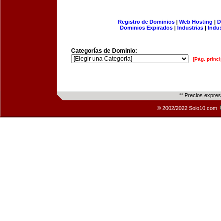
Registro de Dominios
|
Web Hosting
|
D
Dominios Expirados
|
Industrias
|
Indu
Categorías de Dominio:
[Pág. princi
** Precios expre
© 2002/2022 Solo10.com