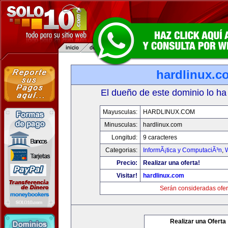
hardlinux.c
El dueño de este dominio lo ha
Mayusculas:
HARDLINUX.COM
Minusculas:
hardlinux.com
Longitud:
9 caracteres
Categorias:
InformÃ¡tica y ComputaciÃ³n
,
Precio:
Realizar una oferta!
Visitar!
hardlinux.com
Serán consideradas ofer
Realizar una Oferta