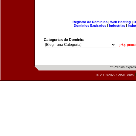
Registro de Dominios
|
Web Hosting
|
D
Dominios Expirados
|
Industrias
|
Indu
Categorías de Dominio:
[Pág. princi
** Precios expre
© 2002/2022 Solo10.com