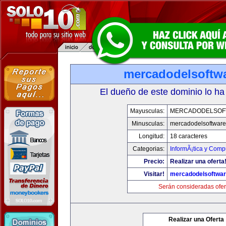
mercadodelsoftw
El dueño de este dominio lo ha
Mayusculas:
MERCADODELSOF
Minusculas:
mercadodelsoftwar
Longitud:
18 caracteres
Categorias:
InformÃ¡tica y Comp
Precio:
Realizar una oferta
Visitar!
mercadodelsoftwa
Serán consideradas ofer
Realizar una Oferta