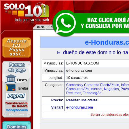
e-Honduras.
El dueño de este dominio lo ha
Mayusculas:
E-HONDURAS.COM
Minusculas:
e-honduras.com
Longitud:
10 caracteres
Categorias:
Compras y Comercio ElectrÃ³nico
,
Infor
ComputaciÃ³n
,
Internet
,
Negocios
,
PaÃ­
Recursos
,
TecnologÃ­a
Precio:
Realizar una oferta!
Visitar!
e-honduras.com
Serán consideradas ofer