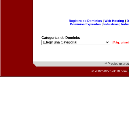
Registro de Dominios
|
Web Hosting
|
D
Dominios Expirados
|
Industrias
|
Indu
Categorías de Dominio:
[Pág. princi
** Precios expre
© 2002/2022 Solo10.com