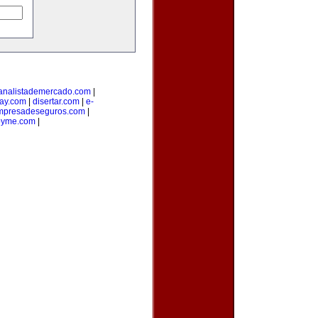
analistademercado.com
|
ay.com
|
disertar.com
|
e-
mpresadeseguros.com
|
pyme.com
|