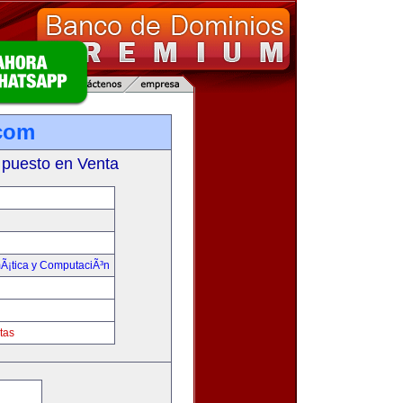
.com
 puesto en Venta
mÃ¡tica y ComputaciÃ³n
tas