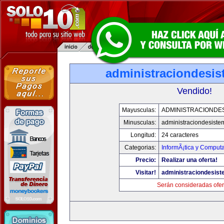
administraciondesi
Vendido!
Mayusculas:
ADMINISTRACIONDE
Minusculas:
administraciondesist
Longitud:
24 caracteres
Categorias:
InformÃ¡tica y Comput
Precio:
Realizar una oferta!
Visitar!
administraciondesis
Serán consideradas ofer