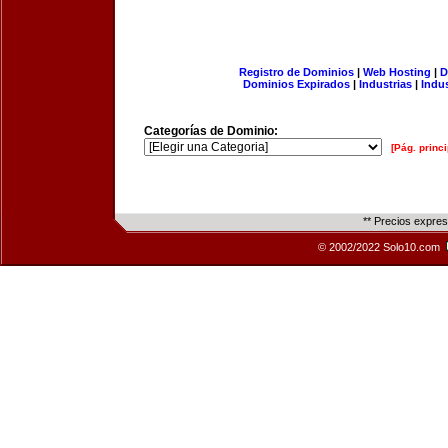
Registro de Dominios
|
Web Hosting
|
D
Dominios Expirados
|
Industrias
|
Indu
Categorías de Dominio:
[Pág. princi
** Precios expre
© 2002/2022 Solo10.com